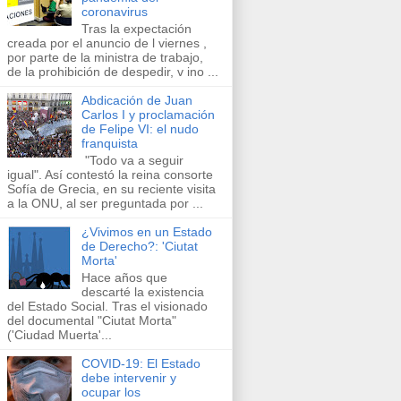
coronavirus
Tras la expectación
creada por el anuncio de ​l viernes​ ,
por parte de la ministra de trabajo,
de la prohibición de despedir, v ​ino​ ...
Abdicación de Juan
Carlos I y proclamación
de Felipe VI: el nudo
franquista
​ "Todo va a seguir
igual". Así contestó la reina consorte
Sofía de Grecia, en su reciente visita
a la ONU, al ser preguntada por ...
¿Vivimos en un Estado
de Derecho?: 'Ciutat
Morta'
Hace años que
descarté la existencia
del Estado Social. Tras el visionado
del documental "Ciutat Morta"
('Ciudad Muerta'...
COVID-19: El Estado
debe intervenir y
ocupar los