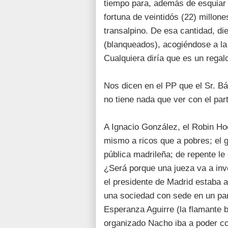
tiempo para, además de esquiar 
fortuna de veintidós (22) millon
transalpino. De esa cantidad, di
(blanqueados), acogiéndose a la 
Cualquiera diría que es un regal
Nos dicen en el PP que el Sr. B
no tiene nada que ver con el part
A Ignacio González, el Robin Hoo
mismo a ricos que a pobres; el g
pública madrileña; de repente le
¿Será porque una jueza va a inv
el presidente de Madrid estaba 
una sociedad con sede en un para
Esperanza Aguirre (la flamante b
organizado Nacho iba a poder c