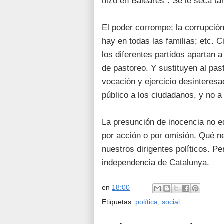
hizo en Baleares". Se le seca ta
El poder corrompe; la corrupción
hay en todas las familias; etc.
los diferentes partidos apartan 
de pastoreo. Y sustituyen al pas
vocación y ejercicio desinteresad
público a los ciudadanos, y no a
La presunción de inocencia no eq
por acción o por omisión. Qué n
nuestros dirigentes políticos. P
independencia de Catalunya.
en
18:00
Etiquetas:
política
,
social