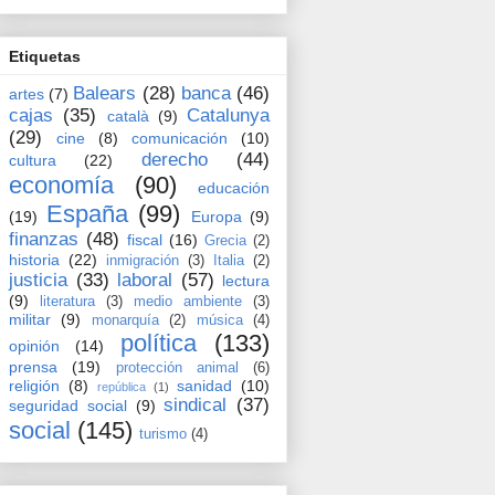
Etiquetas
Balears
(28)
banca
(46)
artes
(7)
cajas
(35)
Catalunya
català
(9)
(29)
cine
(8)
comunicación
(10)
derecho
(44)
cultura
(22)
economía
(90)
educación
España
(99)
(19)
Europa
(9)
finanzas
(48)
fiscal
(16)
Grecia
(2)
historia
(22)
inmigración
(3)
Italia
(2)
justicia
(33)
laboral
(57)
lectura
(9)
literatura
(3)
medio ambiente
(3)
militar
(9)
monarquía
(2)
música
(4)
política
(133)
opinión
(14)
prensa
(19)
protección animal
(6)
religión
(8)
sanidad
(10)
república
(1)
sindical
(37)
seguridad social
(9)
social
(145)
turismo
(4)