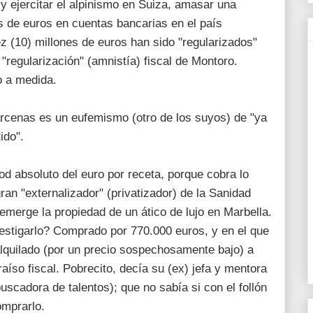
y ejercitar el alpinismo en Suiza, amasar una
es de euros en cuentas bancarias en el país
ez (10) millones de euros han sido "regularizados"
"regularización" (amnistía) fiscal de Montoro.
o a medida.
árcenas es un eufemismo (otro de los suyos) de "ya
ido".
d absoluto del euro por receta, porque cobra lo
ran "externalizador" (privatizador) de la Sanidad
 emerge la propiedad de un ático de lujo en Marbella.
estigarlo? Comprado por 770.000 euros, y en el que
alquilado (por un precio sospechosamente bajo) a
íso fiscal. Pobrecito, decía su (ex) jefa y mentora
uscadora de talentos); que no sabía si con el follón
omprarlo.