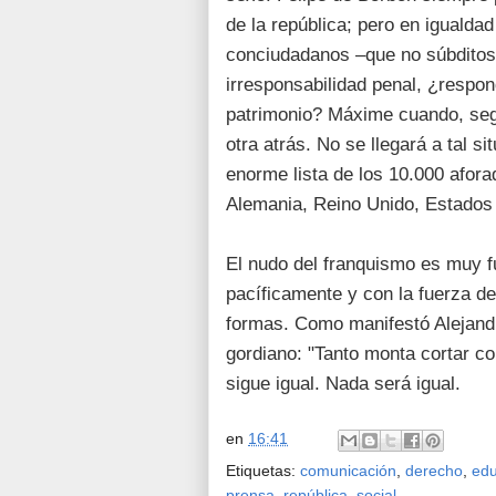
de la república; pero en igualda
conciudadanos –que no súbditos
irresponsabilidad penal, ¿respon
patrimonio? Máxime cuando, segú
otra atrás. No se llegará a tal si
enorme lista de los 10.000 afora
Alemania, Reino Unido, Estados U
El nudo del franquismo es muy fu
pacíficamente y con la fuerza d
formas. Como manifestó Alejandr
gordiano: "Tanto monta cortar c
sigue igual. Nada será igual.
en
16:41
Etiquetas:
comunicación
,
derecho
,
edu
prensa
,
república
,
social