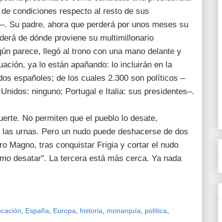
d de condiciones respecto al resto de sus
–. Su padre, ahora que perderá por unos meses su
derá de dónde proviene su multimillonario
n parece, llegó al trono con una mano delante y
tuación, ya lo están apañando: lo incluirán en la
dos españoles; de los cuales 2.300 son políticos –
nidos: ninguno; Portugal e Italia: sus presidentes–.
erte. No permiten que el pueblo lo desate,
e las urnas. Pero un nudo puede deshacerse de dos
o Magno, tras conquistar Frigia y cortar el nudo
omo desatar". La tercera está más cerca. Ya nada
cación
,
España
,
Europa
,
historia
,
monarquía
,
política
,