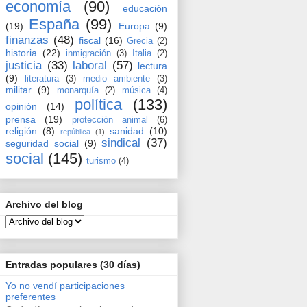
economía
(90)
educación
España
(99)
(19)
Europa
(9)
finanzas
(48)
fiscal
(16)
Grecia
(2)
historia
(22)
inmigración
(3)
Italia
(2)
justicia
(33)
laboral
(57)
lectura
(9)
literatura
(3)
medio ambiente
(3)
militar
(9)
monarquía
(2)
música
(4)
política
(133)
opinión
(14)
prensa
(19)
protección animal
(6)
religión
(8)
sanidad
(10)
república
(1)
sindical
(37)
seguridad social
(9)
social
(145)
turismo
(4)
Archivo del blog
Entradas populares (30 días)
Yo no vendí participaciones
preferentes