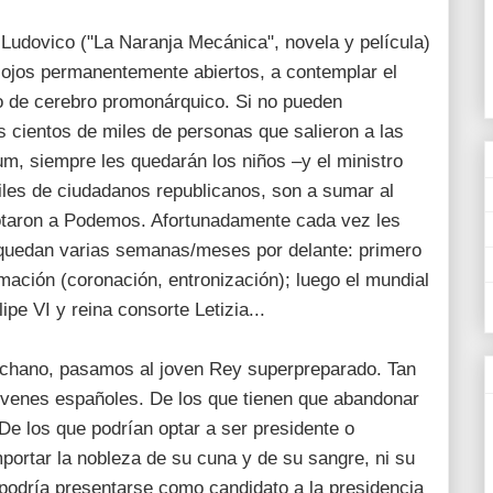
o Ludovico ("La Naranja Mecánica", novela y película)
ojos permanentemente abiertos, a contemplar el
 de cerebro promonárquico. Si no pueden
as cientos de miles de personas que salieron a las
um, siempre les quedarán los niños –y el ministro
iles de ciudadanos republicanos, son a sumar al
 votaron a Podemos. Afortunadamente cada vez les
quedan varias semanas/meses por delante: primero
mación (coronación, entronización); luego el mundial
ipe VI y reina consorte Letizia...
chano, pasamos al joven Rey superpreparado. Tan
óvenes españoles. De los que tienen que abandonar
De los que podrían optar a ser presidente o
mportar la nobleza de su cuna y de su sangre, ni su
podría presentarse como candidato a la presidencia