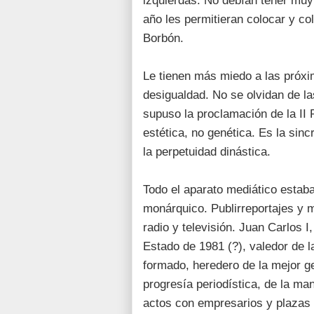
izquierdas. No debían tener muy 
año les permitieran colocar y co
Borbón.
Le tienen más miedo a las próxi
desigualdad. No se olvidan de l
supuso la proclamación de la II 
estética, no genética. Es la sinc
la perpetuidad dinástica.
Todo el aparato mediático estab
monárquico. Publirreportajes y 
radio y televisión. Juan Carlos I,
Estado de 1981 (?), valedor de l
formado, heredero de la mejor g
progresía periodística, de la m
actos con empresarios y plazas 