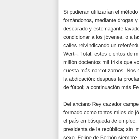
Si pudieran utilizarían el métod
forzándonos, mediante drogas y 
descarado y estomagante lavado
condicionar a los jóvenes, o a l
calles reivindicando un referénd
Wert–. Total, estos cientos de m
millón docientos mil frikis que
cuesta más narcotizarnos. Nos 
la abdicación; después la procla
de fútbol; a continuación más Fel
Del anciano Rey cazador campe
formado como tantos miles de j
el país en búsqueda de empleo. 
presidenta de la república; sin i
sexo. Felipe de Borbón siempre 