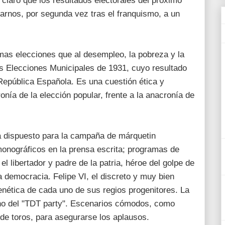
claro que los resultados electorales del próximo
larnos, por segunda vez tras el franquismo, a un
mas elecciones que al desempleo, la pobreza y la
as Elecciones Municipales de 1931, cuyo resultado
República Española. Es una cuestión ética y
ronía de la elección popular, frente a la anacronía de
a dispuesto para la campaña de márquetin
monográficos en la prensa escrita; programas de
 el libertador y padre de la patria, héroe del golpe de
a democracia. Felipe VI, el discreto y muy bien
enética de cada uno de sus regios progenitores. La
ano del "TDT party". Escenarios cómodos, como
de toros, para asegurarse los aplausos.