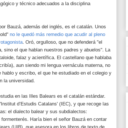
gógico y técnico adecuados a la disciplina
or Bauzá, además del inglés, es el catalán. Unos
gold"
no le quedó más remedio que acudir al pleno
rotagonista
. Oró, orgulloso, que no defenderá "el
, sino el que hablan nuestros padres y abuelos". La
loide, falaz y acientífica. El castellano que hablaba
ribía), aun siendo mi lengua vernácula materna, no
 hablo y escribo, el que he estudiado en el colegio y
n la universidad.
studia en las Illes Balears es el catalán estándar.
'Institut d’Estudis Catalans' (IEC), y que recoge las
las: el dialecto balear y sus subdialectos:
; formenterés. Haría bien el señor Bauzá en contar
alears (UIB), que asesora en los libros de texto de