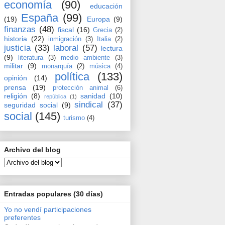
economía
(90)
educación
España
(99)
(19)
Europa
(9)
finanzas
(48)
fiscal
(16)
Grecia
(2)
historia
(22)
inmigración
(3)
Italia
(2)
justicia
(33)
laboral
(57)
lectura
(9)
literatura
(3)
medio ambiente
(3)
militar
(9)
monarquía
(2)
música
(4)
política
(133)
opinión
(14)
prensa
(19)
protección animal
(6)
religión
(8)
sanidad
(10)
república
(1)
sindical
(37)
seguridad social
(9)
social
(145)
turismo
(4)
Archivo del blog
Entradas populares (30 días)
Yo no vendí participaciones
preferentes