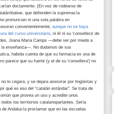
icarían doctamente. (En vez de rodearse de
alán/balear, que defienden la supremacía
 no pronuncian ni una sola palabra en
 asesoran convenientemente,
aunque no se haya
tura del curso universitario
, ni él ni su 'consellera' de
ades, Joana Maria Camps —debe ser por miedo a
de la enseñanza—. No dudamos de sus
utica, habida cuenta de que su farmacia es una de
o parece que su fuerte (y el de su 'consellera') no
' no lo cegara, y se dejara asesorar por lingüistas y
jor qué es eso del "catalán estándar". Se trata de
 común que provea un uso y acredite unos
todos los territorios catalanoparlantes. Sería
ta de Andalucía proclamar que en las escuelas