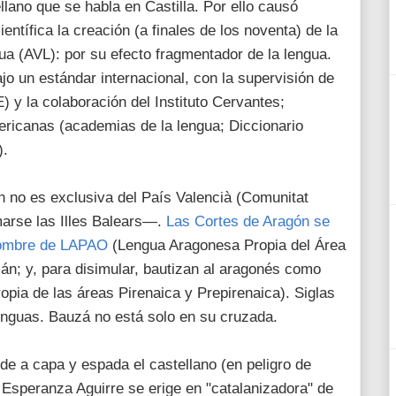
lano que se habla en Castilla. Por ello causó
ntífica la creación (a finales de los noventa) de la
a (AVL): por su efecto fragmentador de la lengua.
o un estándar internacional, con la supervisión de
 y la colaboración del Instituto Cervantes;
ricanas (academias de la lengua; Diccionario
).
n no es exclusiva del País Valencià (Comunitat
arse las Illes Balears—.
Las Cortes de Aragón se
nombre de LAPAO
(Lengua Aragonesa Propia del Área
lán; y, para disimular, bautizan al aragonés como
ia de las áreas Pirenaica y Prepirenaica). Siglas
nguas. Bauzá no está solo en su cruzada.
de a capa y espada el castellano (en peligro de
a Esperanza Aguirre se erige en "catalanizadora" de