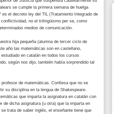
uperior de Justicia que suspendía cautelarmente su
Balears se cumple la primera semana de huelga
Y es el decreto ley del TIL (Tratamiento Integrado de
conflictividad, no el trilingüismo per se, como
terminados medios de comunicación.
estra hija pequeña (alumna de tercer ciclo de
ste año las matemáticas son en castellano,
 estudiado en catalán en todos los cursos
ando, según nos dijo, también había sorprendido tal
 profesor de matemáticas. Confiesa que no se
ir su disciplina en la lengua de Shakespeare.
temáticas que imparta la asignatura en catalán con
r de dicha asignatura (u otra) que la imparta en
 se trata de saber inglés, el enseñante tiene que