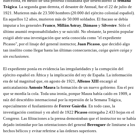
Barcelona, ​​en medio de una protesta ciudadana que desencadenó la 
Semana 
Trágica
. La segunda gran derrota, el desastre de Annual, fue el 22 de julio de 
1921. Murieron más de 23.500 hombres (20.000 del ejército colonial español). 
En aquellos 12 años, murieron más de 50.000 soldados. El fracaso se debía 
imputar a los generales 
Franco
, 
Millán Astray
, 
Dámaso
 y 
Silvestre
. Sólo el 
último asumió responsabilidades y se suicidó. No obstante, la presión popular 
exigió abrir una investigación que sería conocida como "el expediente 
Picasso", por el linaje del general instructor, 
Juan Picasso
, que decidió algo 
tan insólito como llegar hasta las últimas consecuencias, 
caiga quien caiga y 
sin exclusiones
.
El expediente ponía en evidencia las irregularidades y la corrupción del 
ejército español en África y la implicación del rey de España. La información 
era de tal magnitud que, en agosto de 1921, 
Alfonso XIII
 encargó al 
anticatalanista 
Antonio Maura
 la formación de un nuevo gobierno. Era el pez 
que se mordía la cola. Toda una ironía, porque Maura había caído en 1909, a 
raíz del descrédito internacional por la represión de la Semana Trágica, 
especialmente el fusilamiento de 
Ferrer Guàrdia
. En todo caso, la 
investigación continuó y en abril de 1922 
Picasso
 entregaba 2.433 hojas en el 
Congreso. Las filtraciones a la prensa demostraban que el instructor no se había 
dejado intimidar por las orientaciones del general 
Berenguer
 de limitarse a los 
hechos bélicos y evitar referirse a las órdenes superiores.