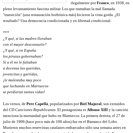
ilegalmente por 
Franco
, en 1938, en 
pleno levantamiento fascista militar. Los que tramaban la mal llamada 
"transición" (una restauración borbónica más) hicieron la vista gorda. ¿El 
resultado? Una democracia condicionada y en libertad condicional.
***
¿Y qué, si las madres lloraban 
con el mayor desconsuelo?
¿Y qué, si en España
los piratas gobernaban?
Si a él no le faltaban
a docenas las queridas,
jovencitas y garridas,
¡le molestaba muy poco
que luchando en Marruecos
se perdieran tantas vidas!
Los versos, de 
Pere Capellà
, popularizados por 
Biel Majoral
, son extraídos 
del CD 
Canciones Republicanas
. El protagonista es 
Alfonso XIII
 y la canción 
menciona la mortandad que hubo en Marruecos. La primera derrota, el 27 de 
julio de 1909 (hace poco más de 100 años) fue en el Barranco del Lobo. 
Murieron muchos reservistas catalanes embarcados sólo una semana antes en 