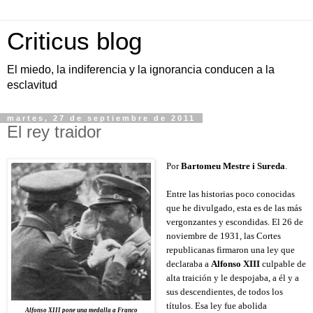
Criticus blog
El miedo, la indiferencia y la ignorancia conducen a la
esclavitud
martes, 27 de septiembre de 2011
El rey traidor
Por 
Bartomeu Mestre i Sureda
.
Entre las historias poco conocidas 
que he divulgado, esta es de las más 
vergonzantes y escondidas. El 26 de 
noviembre de 1931, las Cortes 
republicanas firmaron una ley que 
declaraba a 
Alfonso XIII
 culpable de 
alta traición y le despojaba, a él y a 
sus descendientes, de todos los 
títulos. Esa ley fue abolida 
Alfonso XIII pone una medalla a Franco