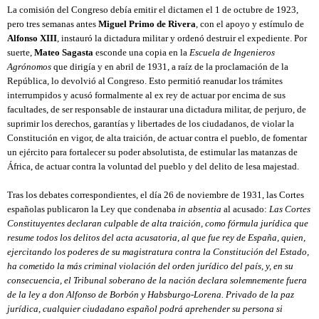
La comisión del Congreso debía emitir el dictamen el 1 de octubre de 1923, 
pero tres semanas antes 
Miguel Primo de Rivera
, con el apoyo y estímulo de 
Alfonso XIII
, instauró la dictadura militar y ordenó destruir el expediente. Por 
suerte, 
Mateo Sagasta
 esconde una copia en la 
Escuela de Ingenieros 
Agrónomos
 que dirigía y en abril de 1931, a raíz de la proclamación de la 
República, lo devolvió al Congreso. Esto permitió reanudar los trámites 
interrumpidos y acusó formalmente al ex rey de actuar por encima de sus 
facultades, de ser responsable de instaurar una dictadura militar, de perjuro, de 
suprimir los derechos, garantías y libertades de los ciudadanos, de violar la 
Constitución en vigor, de alta traición, de actuar contra el pueblo, de fomentar 
un ejército para fortalecer su poder absolutista, de estimular las matanzas de 
África, de actuar contra la voluntad del pueblo y del delito de lesa majestad.
Tras los debates correspondientes, el día 26 de noviembre de 1931, las Cortes 
españolas publicaron la Ley que condenaba 
in absentia
 al acusado: 
Las Cortes 
Constituyentes declaran culpable de alta traición, como fórmula jurídica que 
resume todos los delitos del acta acusatoria, al que fue rey de España, quien, 
ejercitando los poderes de su magistratura contra la Constitución del Estado, 
ha cometido la más criminal violación del orden jurídico del país, y, en su 
consecuencia, el Tribunal soberano de la nación declara solemnemente fuera 
de la ley a don Alfonso de Borbón y Habsburgo-Lorena. Privado de la paz 
jurídica, cualquier ciudadano español podrá aprehender su persona si 