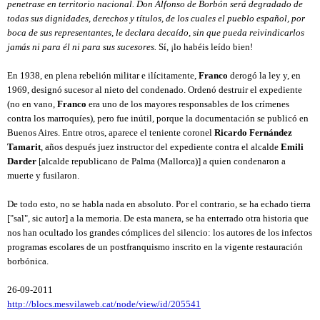
penetrase en territorio nacional. Don Alfonso de Borbón será degradado de 
todas sus dignidades, derechos y títulos, de los cuales el pueblo español, por 
boca de sus representantes, le declara decaído, sin que pueda reivindicarlos 
jamás ni para él ni para sus sucesores.
 Sí, ¡lo habéis leído bien!
En 1938, en plena rebelión militar e ilícitamente, 
Franco
 derogó la ley y, en 
1969, designó sucesor al nieto del condenado. Ordenó destruir el expediente 
(no en vano, 
Franco
 era uno de los mayores responsables de los crímenes 
contra los marroquíes), pero fue inútil, porque la documentación se publicó en 
Buenos Aires. Entre otros, aparece el teniente coronel 
Ricardo Fernández 
Tamarit
, años después juez instructor del expediente contra el alcalde 
Emili 
Darder
 [alcalde republicano de Palma (Mallorca)] a quien condenaron a 
muerte y fusilaron.
De todo esto, no se habla nada en absoluto. Por el contrario, se ha echado tierra 
["sal", sic autor] a la memoria. De esta manera, se ha enterrado otra historia que 
nos han ocultado los grandes cómplices del silencio: los autores de los infectos 
programas escolares de un postfranquismo inscrito en la vigente restauración 
borbónica.
26-09-2011
http://blocs.mesvilaweb.cat/node/view/id/205541