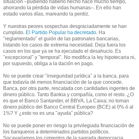
situación –pudiendo haberlo hecho hace mucho tiempo,
ahorrando la pérdida de vidas humanas–. En ello han
estado varios días, mareando la perdiz.
Y nuestras peores sospechas desgraciadamente se han
cumplido.
El Partido Popular ha decretado
. Ha
"reglamentado" el guión de las patronales bancarias,
listando los casos de extrema necesidad. Deja fuera los
casos en los que ya se ha ejecutado el desahucio. Es
"excepcional" y "temporal". No modifica la ley hipotecaria ni,
por supuesto, obliga a la dación en pago.
No se puede crear "inseguridad jurídica" a la banca, para
que todavía dé menos financiación de la que concede.
Banca, por otra parte, rescatada con cantidades ingentes de
dinero público. Tanto Bankia y compañía, como el resto. ¿O
es que el Banco Santander, el BBVA, La Caixa; no toman
dinero público del Banco Central Europeo (BCE) al 0% ó al
1%? Y ¿esto no es una "ayuda" pública?
No se puede poner en riesgo la privilegiada financiación de
los banqueros a determinados partidos políticos.
Socavaríamos los cimientos de la sagrada democracia