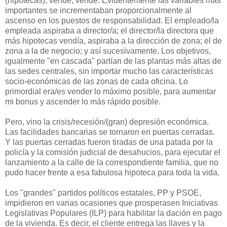
(hipotecas), vende, vende. Evidentemente las variables más
importantes se incrementaban proporcionalmente al
ascenso en los puestos de responsabilidad. El empleado/la
empleada aspiraba a director/a; el director/la directora que
más hipotecas vendía, aspiraba a la dirección de zona; el de
zona a la de negocio; y así sucesivamente. Los objetivos,
igualmente "en cascada" partían de las plantas más altas de
las sedes centrales, sin importar mucho las características
socio-económicas de las zonas de cada oficina. Lo
primordial era/es vender lo máximo posible, para aumentar
mi bonus y ascender lo más rápido posible.
Pero, vino la crisis/recesión/(gran) depresión económica.
Las facilidades bancarias se tornaron en puertas cerradas.
Y las puertas cerradas fueron tiradas de una patada por la
policía y la comisión judicial de desahucios, para ejecutar el
lanzamiento a la calle de la correspondiente familia, que no
pudo hacer frente a esa fabulosa hipoteca para toda la vida.
Los "grandes" partidos políticos estatales, PP y PSOE,
impidieron en varias ocasiones que prosperasen Iniciativas
Legislativas Populares (ILP) para habilitar la dación en pago
de la vivienda. Es decir, el cliente entrega las llaves y la