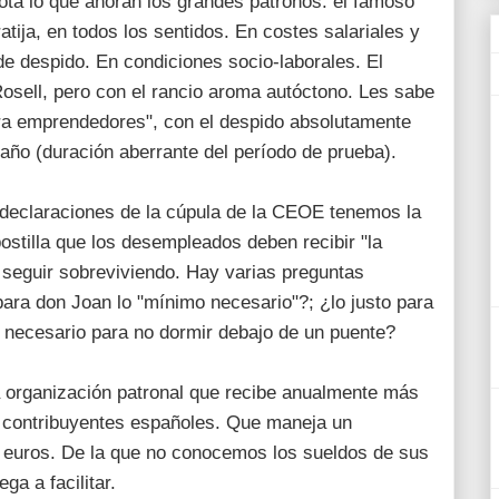
nota lo que añoran los grandes patronos: el famoso
atija, en todos los sentidos. En costes salariales y
de despido. En condiciones socio-laborales. El
Rosell, pero con el rancio aroma autóctono. Les sabe
para emprendedores", con el despido absolutamente
r año (duración aberrante del período de prueba).
eclaraciones de la cúpula de la CEOE tenemos la
postilla que los desempleados deben recibir "la
seguir sobreviviendo. Hay varias preguntas
para don Joan lo "mínimo necesario"?; ¿lo justo para
o necesario para no dormir debajo de un puente?
na organización patronal que recibe anualmente más
s contribuyentes españoles. Que maneja un
 euros. De la que no conocemos los sueldos de sus
ga a facilitar.