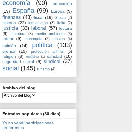
economía
(90)
educación
España
(99)
(19)
Europa
(9)
finanzas
(48)
fiscal
(16)
Grecia
(2)
historia
(22)
inmigración
(3)
Italia
(2)
justicia
(33)
laboral
(57)
lectura
(9)
literatura
(3)
medio ambiente
(3)
militar
(9)
monarquía
(2)
música
(4)
política
(133)
opinión
(14)
prensa
(19)
protección animal
(6)
religión
(8)
sanidad
(10)
república
(1)
sindical
(37)
seguridad social
(9)
social
(145)
turismo
(4)
Archivo del blog
Entradas populares (30 días)
Yo no vendí participaciones
preferentes