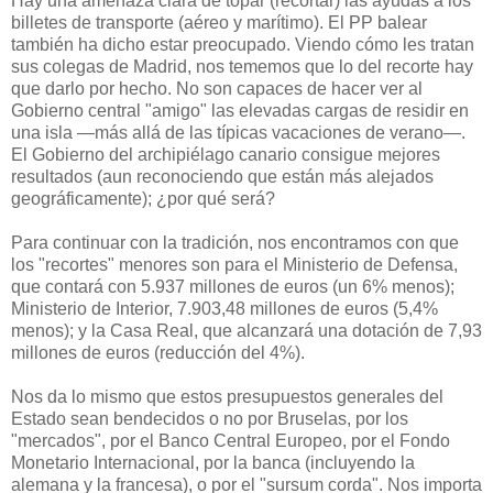
Hay una amenaza clara de topar (recortar) las ayudas a los
billetes de transporte (aéreo y marítimo). El PP balear
también ha dicho estar preocupado. Viendo cómo les tratan
sus colegas de Madrid, nos tememos que lo del recorte hay
que darlo por hecho. No son capaces de hacer ver al
Gobierno central "amigo" las elevadas cargas de residir en
una isla —más allá de las típicas vacaciones de verano—.
El Gobierno del archipiélago canario consigue mejores
resultados (aun reconociendo que están más alejados
geográficamente); ¿por qué será?
Para continuar con la tradición, nos encontramos con que
los "recortes" menores son para el Ministerio de Defensa,
que contará con 5.937 millones de euros (un 6% menos);
Ministerio de Interior, 7.903,48 millones de euros (5,4%
menos); y la Casa Real, que alcanzará una dotación de 7,93
millones de euros (reducción del 4%).
Nos da lo mismo que estos presupuestos generales del
Estado sean bendecidos o no por Bruselas, por los
"mercados", por el Banco Central Europeo, por el Fondo
Monetario Internacional, por la banca (incluyendo la
alemana y la francesa), o por el "sursum corda". Nos importa