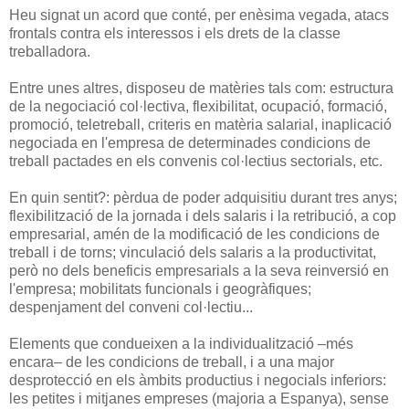
Heu signat un acord que conté, per enèsima vegada, atacs
frontals contra els interessos i els drets de la classe
treballadora.
Entre unes altres, disposeu de matèries tals com: estructura
de la negociació col·lectiva, flexibilitat, ocupació, formació,
promoció, teletreball, criteris en matèria salarial, inaplicació
negociada en l'empresa de determinades condicions de
treball pactades en els convenis col·lectius sectorials, etc.
En quin sentit?: pèrdua de poder adquisitiu durant tres anys;
flexibilització de la jornada i dels salaris i la retribució, a cop
empresarial, amén de la modificació de les condicions de
treball i de torns; vinculació dels salaris a la productivitat,
però no dels beneficis empresarials a la seva reinversió en
l'empresa; mobilitats funcionals i geogràfiques;
despenjament del conveni col·lectiu...
Elements que condueixen a la individualització –més
encara– de les condicions de treball, i a una major
desprotecció en els àmbits productius i negocials inferiors:
les petites i mitjanes empreses (majoria a Espanya), sense