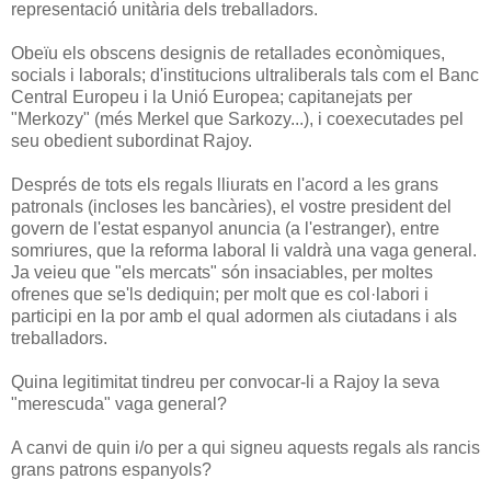
representació unitària dels treballadors.
Obeïu els obscens designis de retallades econòmiques,
socials i laborals; d'institucions ultraliberals tals com el Banc
Central Europeu i la Unió Europea; capitanejats per
"Merkozy" (més Merkel que Sarkozy...), i coexecutades pel
seu obedient subordinat Rajoy.
Després de tots els regals lliurats en l'acord a les grans
patronals (incloses les bancàries), el vostre president del
govern de l'estat espanyol anuncia (a l'estranger), entre
somriures, que la reforma laboral li valdrà una vaga general.
Ja veieu que "els mercats" són insaciables, per moltes
ofrenes que se'ls dediquin; per molt que es col·labori i
participi en la por amb el qual adormen als ciutadans i als
treballadors.
Quina legitimitat tindreu per convocar-li a Rajoy la seva
"merescuda" vaga general?
A canvi de quin i/o per a qui signeu aquests regals als rancis
grans patrons espanyols?