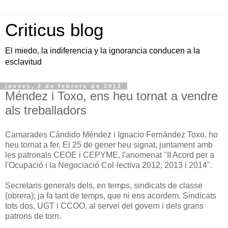
Criticus blog
El miedo, la indiferencia y la ignorancia conducen a la
esclavitud
jueves, 2 de febrero de 2012
Méndez i Toxo, ens heu tornat a vendre
als treballadors
Camarades Cándido Méndez i Ignacio Fernández Toxo, ho
heu tornat a fer. El 25 de gener heu signat, juntament amb
les patronals CEOE i CEPYME, l'anomenat "II Acord per a
l'Ocupació i la Negociació Col·lectiva 2012, 2013 i 2014".
Secretaris generals dels, en temps, sindicats de classe
(obrera); ja fa tant de temps, que ni ens acordem. Sindicats
tots dos, UGT i CCOO, al servei del govern i dels grans
patrons de torn.